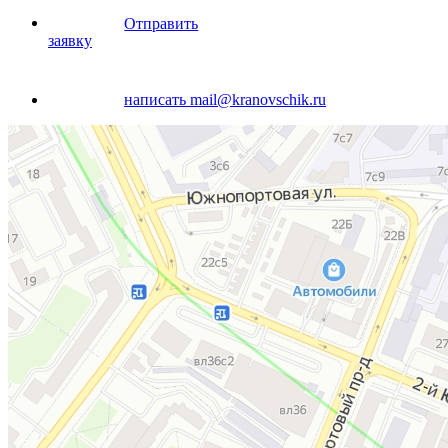
Отправить
заявку
написать
mail@kranovschik.ru