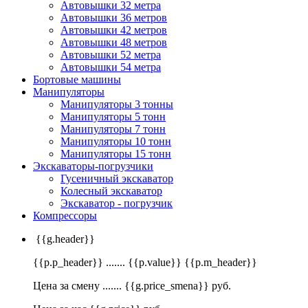
Автовышки 32 метра
Автовышки 36 метров
Автовышки 42 метров
Автовышки 48 метров
Автовышки 52 метра
Автовышки 54 метра
Бортовые машины
Манипуляторы
Манипуляторы 3 тонны
Манипуляторы 5 тонн
Манипуляторы 7 тонн
Манипуляторы 10 тонн
Манипуляторы 15 тонн
Экскаваторы-погрузчики
Гусеничный экскаватор
Колесный экскаватор
Экскаватор - погрузчик
Компрессоры
{{g.header}}
{{p.p_header}} ....... {{p.value}} {{p.m_header}}
Цена за смену ....... {{g.price_smena}} руб.